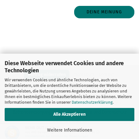
DEINE MEINUNG
Diese Webseite verwendet Cookies und andere
Technologien
Vertrag widerrufen
Impressum
Kontakt
Wir verwenden Cookies und ähnliche Technologien, auch von
Versand- & Zahlungsbedingungen
Drittanbietern, um die ordentliche Funktionsweise der Website zu
gewährleisten, die Nutzung unseres Angebotes zu analysieren und
Widerrufsrecht & Muster-Widerrufsformular
Ihnen ein bestmögliches Einkaufserlebnis bieten zu können. Weitere
Informationen finden Sie in unserer
Datenschutzerklärung
.
Informationen zur Echtheit von Kundenbewertungen
Batterieentsorgung
AGB
Privatsphäre und Datenschutz
Alle Akzeptieren
Cookie Einstellungen
SEHR GUT
(4.98 / 5)
Weitere Informationen
Webshop erstellen
mit Gambio.de © 2026
aus
400
Bewertungen bei: ebay.de, shopvote.de ⓘ
Informationen zur Echtheit der Bewertungen