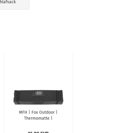
hlafsack
MFH | Fox Outdoor |
Thermomatte |
Isomatte | faltbar |
schwarz