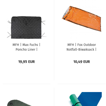
MFH | Max Fuchs |
MFH | Fox Outdoor
Poncho Liner |
Notfall-Biwaksack |
Steppdecke | schwarz
orange | mit
| ca. 210 x 150 cm
Feuerstarter und
19,95 EUR
10,49 EUR
Signalpfeife