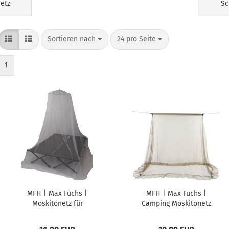
etz
Sc
Sortieren nach
pro Seite
Sortieren nach
24 pro Seite
1
MFH | Max Fuchs |
MFH | Max Fuchs |
Moskitonetz für
Camping Moskitonetz
Doppelbett | weiß
| Zeltform | oliv