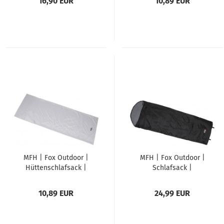
16,90 EUR
10,89 EUR
MFH | Fox Outdoor |
MFH | Fox Outdoor |
Hüttenschlafsack |
Schlafsack |
Schlafsack Inlett
"Extralight" | schwarz
215x75cm | "Arber" |
| Sommerschlafsack
10,89 EUR
24,99 EUR
grau | Microfaser