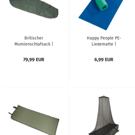
Britischer
Happy People PE-
Mumienschlafsack |
Liegematte |
Medium Weight | oliv
Isomatte | 180 x 50 x
| Carinthia Defence 4
0,7 cm
79,99 EUR
6,99 EUR
| gebraucht