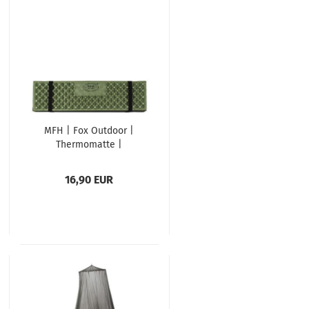
MFH | Fox Outdoor |
Thermomatte |
Isomatte | faltbar |
oliv
16,90 EUR