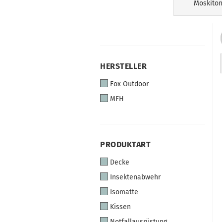
Moskiton
HERSTELLER
HERSTELLER
Fox Outdoor
MFH
PRODUKTART
PRODUKTART
Decke
Insektenabwehr
Isomatte
Kissen
Notfallausrüstung