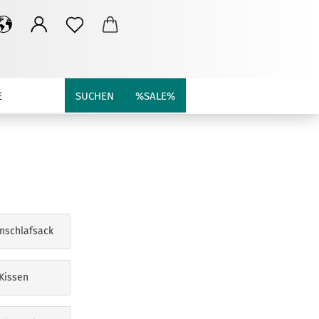
E
SUCHEN
%SALE%
nschlafsack
Kissen