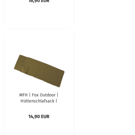
16,90 EUR
MFH | Fox Outdoor |
Hüttenschlafsack |
"Lusen" | Schlafsack
Inlett | 210 x 70 cm |
14,90 EUR
coyote tan |
Baumwolle