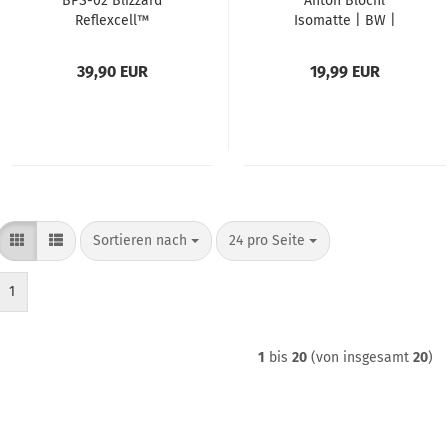
BPS-02 Blizzard
Anton Blöchl
Reflexcell™
Isomatte | BW |
Überlebens-
faltbar | oliv
Schlafsack | grün
39,90 EUR
19,99 EUR
Sortieren nach
pro Seite
Sortieren nach
24 pro Seite
1
1
bis
20
(von insgesamt
20
)