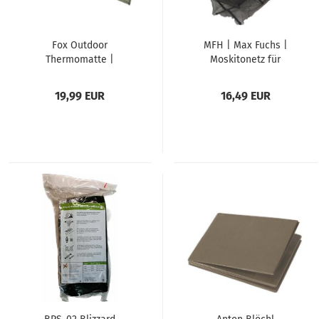
Fox Outdoor
MFH | Max Fuchs |
Thermomatte |
Moskitonetz für
selbstaufblasbar |
Einzelbett | oliv
oliv
19,99 EUR
16,49 EUR