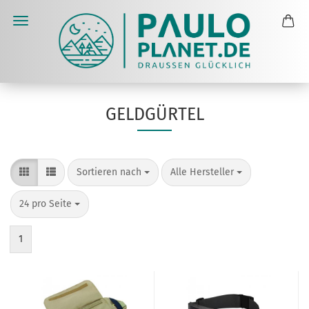
GELDGÜRTEL
Sortieren nach
pro Seite
Sortieren nach
Alle Hersteller
pro Seite
24 pro Seite
1