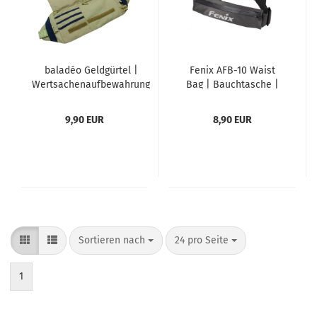
baladéo Geldgürtel |
Fenix AFB-10 Waist
Wertsachenaufbewahrung
Bag | Bauchtasche |
| Reisegeldbeutel |
Gürteltasche | Schwarz
'Discovery'
9,90 EUR
8,90 EUR
Sortieren nach
pro Seite
Sortieren nach
24 pro Seite
1