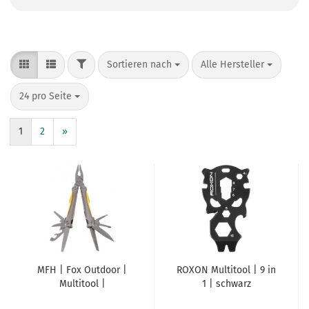
FILTER
Sortieren nach
pro Seite
Sortieren nach
Alle Hersteller
pro Seite
24 pro Seite
1
2
»
MFH | Fox Outdoor |
ROXON Multitool | 9 in
Multitool |
1 | schwarz
Werkzeugset | große