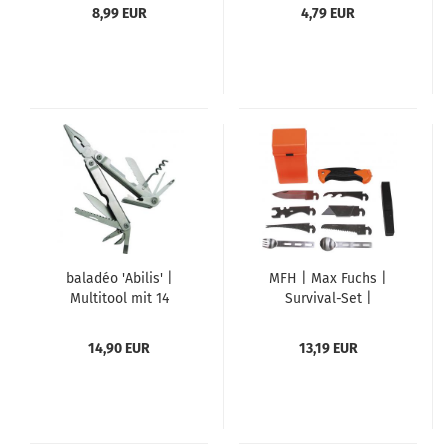
Ausführung | Edelstahl
8,99 EUR
4,79 EUR
| Kunststoffeinsätze
baladéo 'Abilis' |
MFH | Max Fuchs |
Multitool mit 14
Survival-Set |
Funktionen
Überlebensset
"Special" | 27-teilig |
14,90 EUR
13,19 EUR
orange | Multitool |
Messer