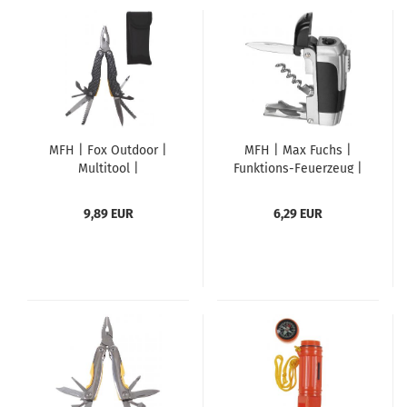
MFH | Fox Outdoor |
MFH | Max Fuchs |
Multitool |
Funktions-Feuerzeug |
Werkzeugset | große
Multitool | Gas |
Ausführung | Carbon
Metallgehäuse |
9,89 EUR
6,29 EUR
Griff
unbefüllt