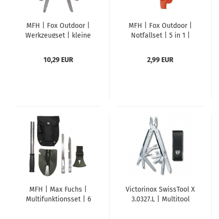
MFH | Fox Outdoor |
MFH | Fox Outdoor |
Werkzeugset | kleine
Notfallset | 5 in 1 |
Ausführung | Edelstahl
Signalpfeife |
| Kunststoffeinsätze
Kompass | Spiegel |
10,29 EUR
2,99 EUR
Feuerstahl
MFH | Max Fuchs |
Victorinox SwissTool X
Multifunktionsset | 6
3.0327.L | Multitool
in 1 | Spaten | Beil |
Säge | Messer |