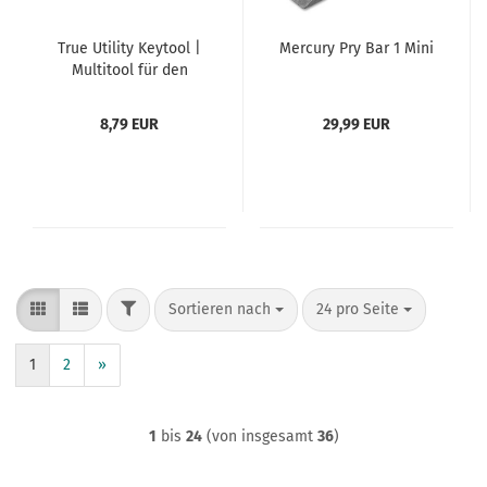
True Utility Keytool |
Mercury Pry Bar 1 Mini
Multitool für den
Schlüsselbund
8,79 EUR
29,99 EUR
FILTER
Sortieren nach
pro Seite
Sortieren nach
24 pro Seite
1
2
»
1
bis
24
(von insgesamt
36
)