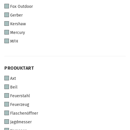
Fox Outdoor
Gerber
Kershaw
Mercury
MFH
PRODUKTART
PRODUKTART
Axt
Beil
Feuerstahl
Feuerzeug
Flaschenöffner
Jagdmesser