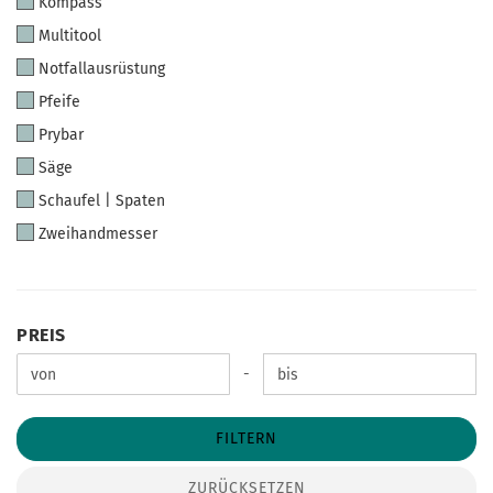
Kompass
Multitool
Notfallausrüstung
Pfeife
Prybar
Säge
Schaufel | Spaten
Zweihandmesser
PREIS
PREIS
Preis bis
-
FILTERN
ZURÜCKSETZEN