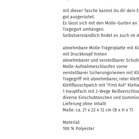
mit dieser Tasche kannst Du dir dein 
gut ausgerüstet.
Es lässt sich mit den Molle-Gurten a
Tragegurt umhängen.
Selbstverständlich findet es auch im 
abnehmbare Molle-Trägerplatte mit Kl
mit Druckknopf hinten
abnehmbarer und verstellbarer Schult
Molle-Aufnahmeschlaufen vorne
verstellbarer Sicherungsriemen mit Kl
Tragegriff mit abnehmbarer, roter Kle
Klettflauschpatch mit "First Aid" Klet
1 Hauptfach mit 2-Wege Reißverschlu
diverse Einschubtaschen und Gummis
Lieferung ohne Inhalt!
Maße: ca. 21 x 22 x 12 cm (B x H x T)
Material:
100 % Polyester