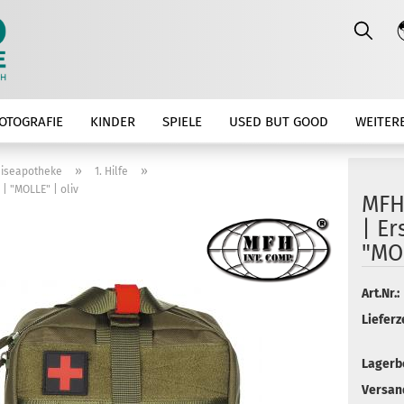
OTOGRAFIE
KINDER
SPIELE
USED BUT GOOD
WEITER
»
»
eiseapotheke
1. Hilfe
 | "MOLLE" | oliv
MFH
| Er
"MOL
Art.Nr.:
Lieferze
Lagerb
Versan