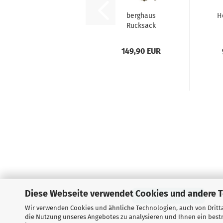
berghaus
H
Rucksack
Crusader 110L |
Kun
90+20L...
149,90 EUR
Diese Webseite verwendet Cookies und andere 
Vertrag widerrufen
Imp
Wir verwenden Cookies und ähnliche Technologien, auch von Dritta
Informationen zur Echtheit vo
die Nutzung unseres Angebotes zu analysieren und Ihnen ein bestm