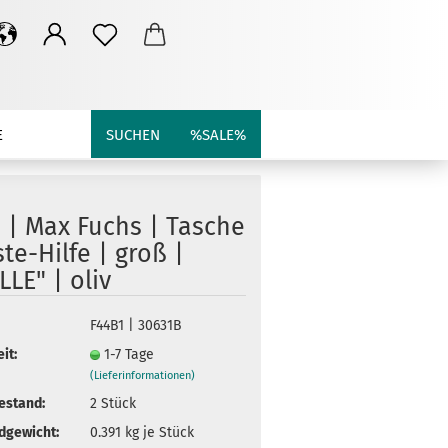
E
SUCHEN
%SALE%
 | Max Fuchs | Tasche
ste-Hilfe | groß |
LE" | oliv
F44B1 | 30631B
it:
1-7 Tage
(Lieferinformationen)
estand:
2
Stück
dgewicht:
0.391
kg je Stück