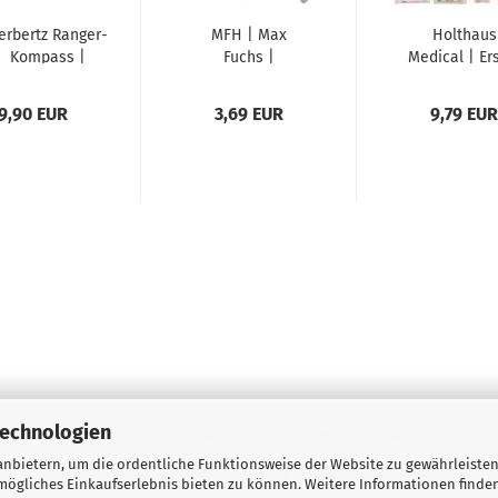
erbertz Ranger-
MFH | Max
Holthaus
Kompass |
Fuchs |
Medical | Er
ststoffgehäuse...
Rettungsdecke
Hilfe-
| gold/silber...
Füllsortiment
9,90 EUR
3,69 EUR
9,79 EUR
Technologien
ressum
Kontakt
Versand- & Zahlungsbedingungen
Widerrufsrecht
nbietern, um die ordentliche Funktionsweise der Website zu gewährleisten
n Kundenbewertungen
Batterieentsorgung
AGB
Privatsphäre und Da
ögliches Einkaufserlebnis bieten zu können. Weitere Informationen finden