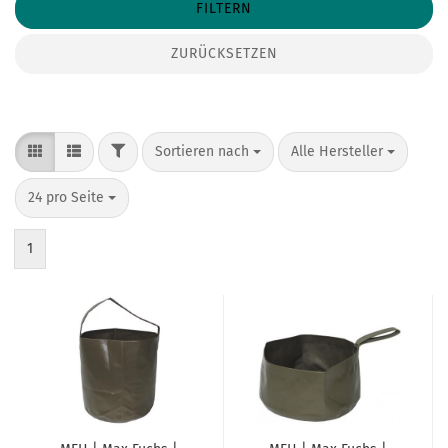
FILTERN
ZURÜCKSETZEN
FILTER
Sortieren nach
pro Seite
Sortieren nach
Alle Hersteller
pro Seite
24 pro Seite
1