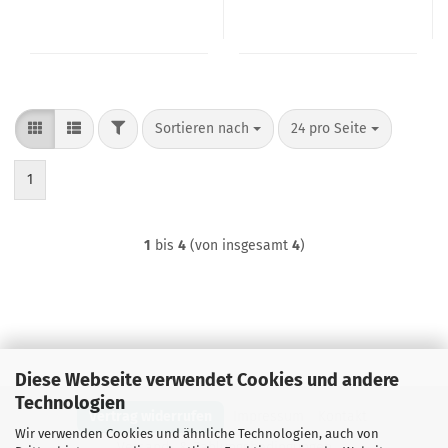
FILTER
Sortieren nach
pro Seite
Sortieren nach
24 pro Seite
1
1
bis
4
(von insgesamt
4
)
Diese Webseite verwendet Cookies und andere
Technologien
Vertrag widerrufen
Impressum
Kontakt
Wir verwenden Cookies und ähnliche Technologien, auch von
Versand- & Zahlungsbedingungen