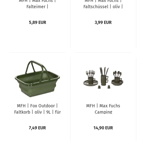
MFH | Max Fuchs |
MFH | Max Fuchs |
Falteimer |
Faltschüssel | oliv |
Faltschüssel | oliv |
3,5L | 3,5 Liter
10L | 10 Liter
5,89 EUR
3,99 EUR
MFH | Fox Outdoor |
MFH | Max Fuchs
Faltkorb | oliv | 9L | für
Camping
Abwasch und
Kunststoffgeschirr |
Wassertransport
26-teilig | oliv
7,49 EUR
14,90 EUR