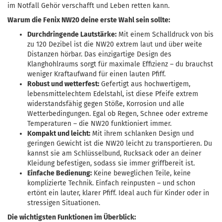
im Notfall Gehör verschafft und Leben retten kann.
Warum die Fenix NW20 deine erste Wahl sein sollte:
Durchdringende Lautstärke:
Mit einem Schalldruck von bis
zu 120 Dezibel ist die NW20 extrem laut und über weite
Distanzen hörbar. Das einzigartige Design des
Klanghohlraums sorgt für maximale Effizienz – du brauchst
weniger Kraftaufwand für einen lauten Pfiff.
Robust und wetterfest:
Gefertigt aus hochwertigem,
lebensmittelechtem Edelstahl, ist diese Pfeife extrem
widerstandsfähig gegen Stöße, Korrosion und alle
Wetterbedingungen. Egal ob Regen, Schnee oder extreme
Temperaturen – die NW20 funktioniert immer.
Kompakt und leicht:
Mit ihrem schlanken Design und
geringen Gewicht ist die NW20 leicht zu transportieren. Du
kannst sie am Schlüsselbund, Rucksack oder an deiner
Kleidung befestigen, sodass sie immer griffbereit ist.
Einfache Bedienung:
Keine beweglichen Teile, keine
komplizierte Technik. Einfach reinpusten – und schon
ertönt ein lauter, klarer Pfiff. Ideal auch für Kinder oder in
stressigen Situationen.
Die wichtigsten Funktionen im Überblick: