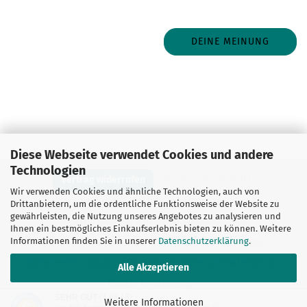
DEINE MEINUNG
Diese Webseite verwendet Cookies und andere
Technologien
Vertrag widerrufen
Impressum
Kontakt
Wir verwenden Cookies und ähnliche Technologien, auch von
Versand- & Zahlungsbedingungen
Drittanbietern, um die ordentliche Funktionsweise der Website zu
gewährleisten, die Nutzung unseres Angebotes zu analysieren und
Widerrufsrecht & Muster-Widerrufsformular
Ihnen ein bestmögliches Einkaufserlebnis bieten zu können. Weitere
Informationen finden Sie in unserer
Datenschutzerklärung
.
Informationen zur Echtheit von Kundenbewertungen
Batterieentsorgung
AGB
Privatsphäre und Datenschutz
Alle Akzeptieren
Cookie Einstellungen
SEHR GUT
(4.98 / 5)
Weitere Informationen
Webshop erstellen
mit Gambio.de © 2026
aus
400
Bewertungen bei: ebay.de, shopvote.de ⓘ