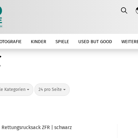
OTOGRAFIE
KINDER
SPIELE
USED BUT GOOD
WEITER
o Seite
pro Seite
le Kategorien
24 pro Seite
 Rettungsrucksack ZFR | schwarz