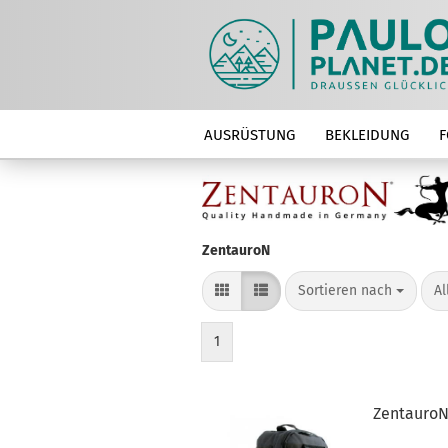
AUSRÜSTUNG
BEKLEIDUNG
F
ZentauroN
Sortieren nach
pr
Sortieren nach
Al
1
ZentauroN